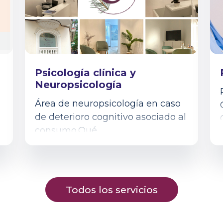
Psicología clínica y
Neuropsicología
Área de neuropsicología en caso
de deterioro cognitivo asociado al
consumo.Qué
s
OfrecemosEvaluación
Personalizada:Realizamos un
análisis completo para...
Todos los servicios