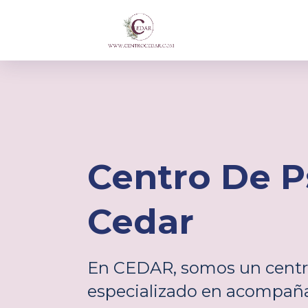
Saltar al header
Saltar al contenido principal
Saltar al footer
Centro De P
Cedar
En CEDAR, somos un centr
especializado en acompaña