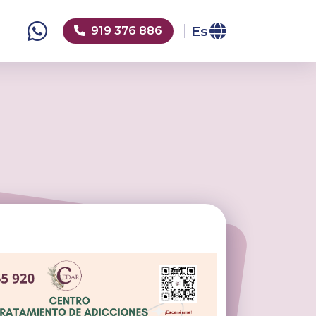
Es
o
919 376 886
Icono whatsapp